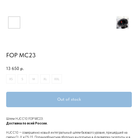
FOP MC23
13 650
р.
XS
S
M
XL
XXL
Out of stock
Шлем HJC C10 FOP MC23.
Доставка по всей России.
HJC C10 — совершенно новый интегральный шлем базового уровня, пришедший на
смену CL-Y и CS-15. Поликарбонатная оболочка выполнена в 4 размерах скорлупы и в