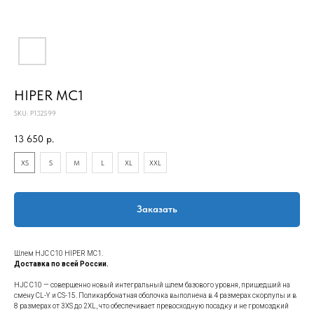
HIPER MC1
SKU:
P132599
13 650
р.
XS
S
M
L
XL
XXL
Заказать
Шлем HJC C10 HIPER MC1.
Доставка по всей России.
HJC C10 — совершенно новый интегральный шлем базового уровня, пришедший на
смену CL-Y и CS-15. Поликарбонатная оболочка выполнена в 4 размерах скорлупы и в
8 размерах от 3XS до 2XL, что обеспечивает превосходную посадку и не громоздкий