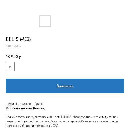
BELIS MC8
SKU:
126179
18 900
р.
M
Заказать
Шлем HJC C70N BELIS MC8.
Доставка по всей России.
Новый спортивно-туристический шлем HJC C70N с аэродинамическим дизайном
создан из современного поликарбонатного материала. Он отличается легкостью и
комфортом благодаря технологии CAD.