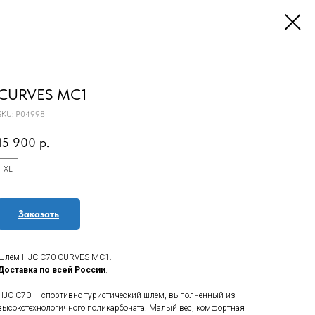
CURVES MC1
SKU:
P04998
15 900
р.
XL
Заказать
Шлем HJC C70 CURVES MC1.
Доставка по всей России
.
HJC C70 — спортивно-туристический шлем, выполненный из
высокотехнологичного поликарбоната. Малый вес, комфортная