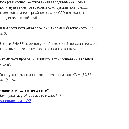
посадка и усовершенствованная аэродинамика шлема
достигнута за счет разработки конструкции при помощи
передовой компьютерной технологии CAD и доводке в
аэродинамической трубе.
Шлем соответствует европейским нормам безопасности ECE
22.05.
В тестах SHARP шлем получил 5 звезд из 5, показав высокие
защитные свойства во всех возможных зонах удара.
В комплекте прозрачный визор, а тонированный является
опцией.
Скорлупа шлема выполнена в двух размерах: XS-M (53-58) и L-
XXL (59-64).
Нашли этот шлем дешевле?
Вам нужен другой размер или дизайн?
Напишите нам в VK!