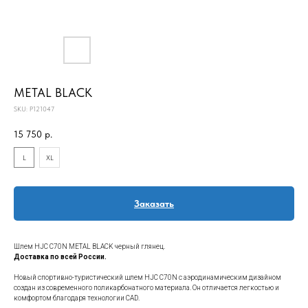
METAL BLACK
SKU:
P121047
15 750
р.
L
XL
Заказать
Шлем HJC C70N METAL BLACK черный глянец.
Доставка по всей России.
Новый спортивно-туристический шлем HJC C70N с аэродинамическим дизайном
создан из современного поликарбонатного материала. Он отличается легкостью и
комфортом благодаря технологии CAD.