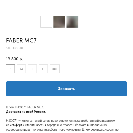
FABER MC7
SKU:
133040
19 800
р.
S
M
L
XL
XXL
Заказать
Шлем HJC C71 FABER MC7.
Доставка по всей России.
HJC C71 — интегральный шлем нового поколения, разработанный с акцентом
на комфорт и стабильность в городе и на трассе. Оболочка выполнена из
усовершенствованного поликарбонатного композита. Шлем сертифицирован по