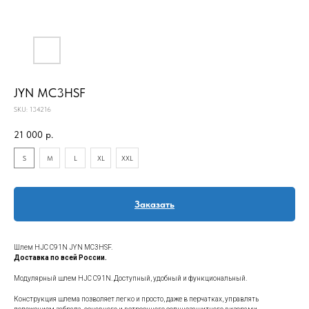
JYN MC3HSF
SKU:
134216
21 000
р.
S
M
L
XL
XXL
Заказать
Шлем HJC C91N JYN MC3HSF.
Доставка по всей России.
Модулярный шлем HJC C91N. Доступный, удобный и функциональный.
Конструкция шлема позволяет легко и просто, даже в перчатках, управлять