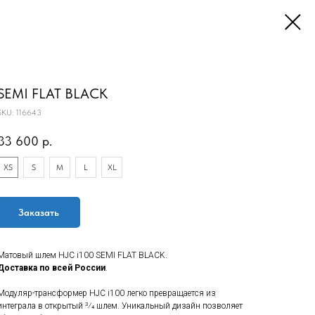
SEMI FLAT BLACK
SKU:
116643
33 600
р.
XS
S
M
L
XL
Заказать
Матовый шлем HJC i100 SEMI FLAT BLACK.
Доставка по всей России
.
Модуляр-трансформер HJC i100 легко превращается из
интеграла в открытый 3⁄4 шлем. Уникальный дизайн позволяет