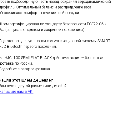
убрать подбородочную часть назад, сохраняя аэродинамический
профиль. Оптимальный баланс и распределение веса
обеспечивают комфорт в течение всей поездки.
Шлем сертифицирован по стандарту безопасности ECE22.06 и
P/J (защита в открытом и закрытом положениях).
Подготовлен для установки коммуникационной системы SMART
HJC Bluetooth первого поколения.
На HJC i100 SEMI FLAT BLACK действует акция — бесплатная
доставка по России.
Подробнее в разделе доставка.
Нашли этот шлем дешевле?
Вам нужен другой размер или дизайн?
Напишите нам в VK!