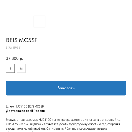
BEIS MC5SF
SKU:
119861
37 800
р.
S
M
Заказать
Шлем HJC i100 BEIS MC5SF.
Доставка по всей России
.
Модуляр-трансформер HJC i100 легко превращается из интеграла в открытый 3⁄4
шлем. Уникальный дизайн позволяет убрать подбородочную часть назад, сохраняя
аэродинамический профиль. Оптимальный баланс и распределение веса