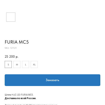
FURIA MC5
SKU:
121121
25 200
р.
S
M
L
XL
Заказать
Шлем HJC i20 FURIA MC5.
Доставка по всей России.