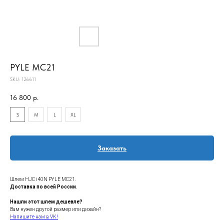
PYLE MC21
SKU:
126611
16 800
р.
S
M
L
XL
Заказать
Шлем HJC i40N PYLE MC21.
Доставка по всей России
.
Нашли этот шлем дешевле?
Вам нужен другой размер или дизайн?
Напишите нам в VK!