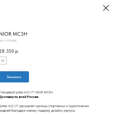
NIOR MC3H
SKU:
P117888
28 350
р.
XL
Заказать
Глянцевый шлем HJC i71 NIOR MC3H.
Доставка по всей России.
Шлем HJC i71 расширяет границы спортивных и туристических
моделей благодаря новому гладкому дизайну корпуса.