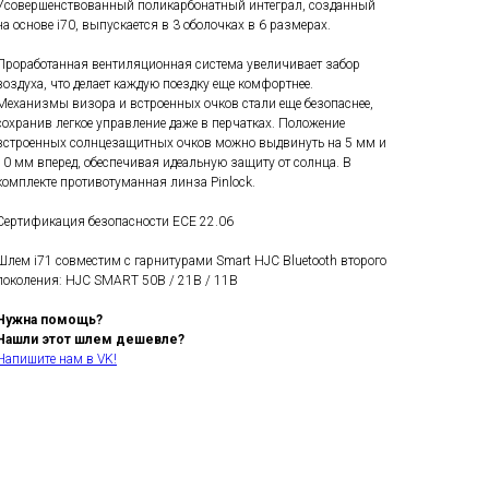
Усовершенствованный поликарбонатный интеграл, созданный
на основе i70, выпускается в 3 оболочках в 6 размерах.
Проработанная вентиляционная система увеличивает забор
воздуха, что делает каждую поездку еще комфортнее.
Механизмы визора и встроенных очков стали еще безопаснее,
сохранив легкое управление даже в перчатках. Положение
встроенных солнцезащитных очков можно выдвинуть на 5 мм и
10 мм вперед, обеспечивая идеальную защиту от солнца.­­ В
комплекте противотуманная линза Pinlock.
Сертификация безопасности ECE 22.06
Шлем i71 совместим с гарнитурами Smart HJC Bluetooth второго
поколения: HJC SMART 50B / 21B / 11B
Нужна помощь?
Нашли этот шлем дешевле?
Напишите нам в VK!