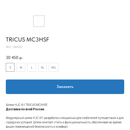
TRICUS MC3HSF
SKU:
126820
30 450
р.
S
M
L
XL
XXL
Заказать
Шлем HJC i91 TRICUS MC3HSF.
Доставка по всей России.
Модулярный шлем HJC i91 разработан специально для любителей путешествий и для
городских условий. Шлем сочетает стиль и функциональность, обеспечивая во время
ваших перемещений безопасность и комфорт.