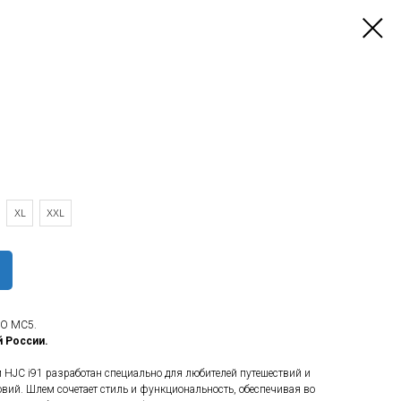
XL
XXL
IO MC5.
й России.
HJC i91 разработан специально для любителей путешествий и
овий. Шлем сочетает стиль и функциональность, обеспечивая во