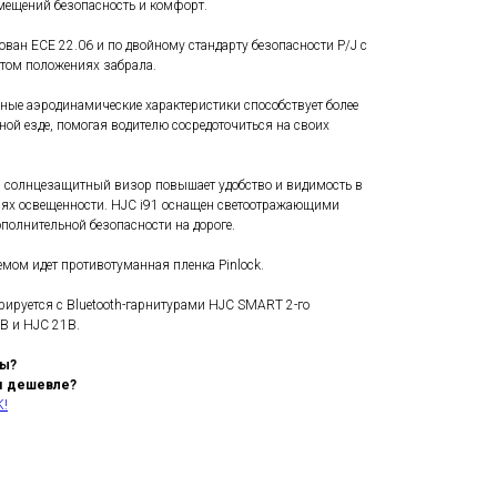
мещений безопасность и комфорт.
ан ECE 22.06 и по двойному стандарту безопасности P/J с
том положениях забрала.
ые аэродинамические характеристики способствует более
ной езде, помогая водителю сосредоточиться на своих
 солнцезащитный визор повышает удобство и видимость в
ях освещенности. HJC i91 оснащен светоотражающими
полнительной безопасности на дороге.
емом идет противотуманная пленка Pinlock.
грируется с Bluetooth-гарнитурами HJC SMART 2-го
B и HJC 21B.
сы?
м дешевле?
K!