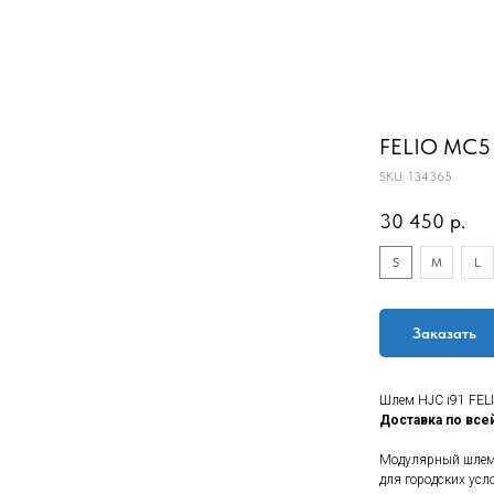
FELIO MC5
SKU:
134365
30 450
р.
S
M
L
Заказать
Шлем HJC i91 FEL
Доставка по все
Модулярный шлем 
для городских усл