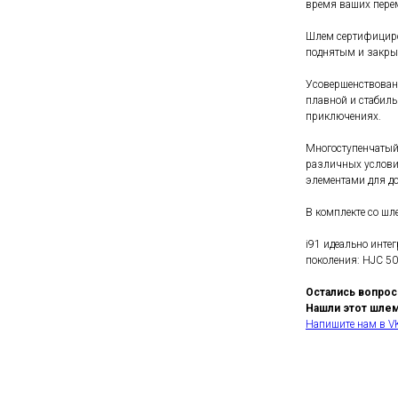
время ваших пере
Шлем сертифициров
поднятым и закры
Усовершенствованн
плавной и стабиль
приключениях.
Многоступенчатый
различных услови
элементами для до
В комплекте со шл
i91 идеально инте
поколения: HJC 50
Остались вопро
Нашли этот шле
Напишите нам в V