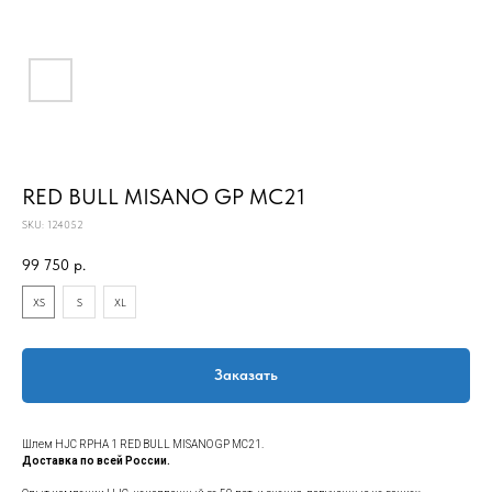
RED BULL MISANO GP MC21
SKU:
124052
99 750
р.
XS
S
XL
Заказать
Шлем HJC RPHA 1 RED BULL MISANO GP MC21.
Доставка по всей России.