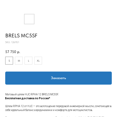
BRELS MC5SF
SKU:
126951
57 750
р.
S
M
L
XL
Заказать
Матовый шлем HJC RPHA 12 BRELS MC5SF.
Бесплатная доставка по России*
Шлем RPHA 12 от HJC — это воплощение передовой инженерной мысли, сочетающее в
себе идеальный баланс аэродинамики и комфорта для мотоциклистов.