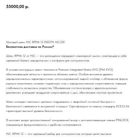
55000,00
р.
Заказать
Матовый шлем HJC RPHA 12 ENOTH MC2SF.
Бесплатная доставка по России*
Шлем RPHA 12 от HJC — это воплощение передовой инженерной мысли, сочетающее в себе
идеальный баланс аэродинамики и комфорта для мотоциклистов.
В основе конструкции лежит технология Premium Integrated Matrix EVO (PIM EVO),
обеспечивающая легкость и прочность оболочки шлема. Особое внимание уделено
аэродинамическим характеристикам: оптимизированный задний спойлер и обтекаемая форма
корпуса значительно снижают подъемную силу и аэродинамическое сопротивление, повышая
стабильность на высоких скоростях. Обновленная система визора с двухпозиционным
креплением уменьшает воздушное сопротивление и шум, обеспечивая плотное прилегание.
Шлем оснащен съемными щечными подушечками с аварийной системой быстрого и
безопасного извлечения в экстренной ситуации. Сертификация по новому стандарту ECE22.06
гарантирует высокий уровень безопасности.
В комплект входят дополнительный тонированный визор и антизапотевающая пленка PINLOCK,
повышающие функциональность и удобство использования.
HJC RPHA 12 — это идеальный выбор для мотоциклистов, которые ценят высокие