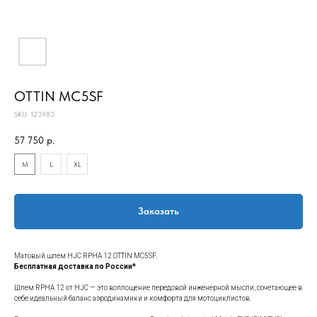
OTTIN MC5SF
SKU:
123983
57 750
р.
M
L
XL
Заказать
Матовый шлем HJC RPHA 12 OTTIN MC5SF.
Бесплатная доставка по России*
Шлем RPHA 12 от HJC — это воплощение передовой инженерной мысли, сочетающее в
себе идеальный баланс аэродинамики и комфорта для мотоциклистов.