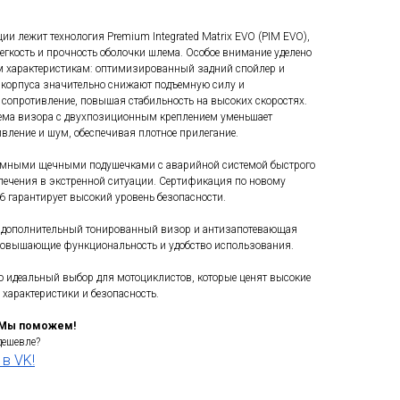
ции лежит технология Premium Integrated Matrix EVO (PIM EVO),
гкость и прочность оболочки шлема. Особое внимание уделено
 характеристикам: оптимизированный задний спойлер и
 корпуса значительно снижают подъемную силу и
сопротивление, повышая стабильность на высоких скоростях.
ема визора с двухпозиционным креплением уменьшает
вление и шум, обеспечивая плотное прилегание.
мными щечными подушечками с аварийной системой быстрого
лечения в экстренной ситуации. Сертификация по новому
6 гарантирует высокий уровень безопасности.
т дополнительный тонированный визор и антизапотевающая
повышающие функциональность и удобство использования.
 идеальный выбор для мотоциклистов, которые ценят высокие
характеристики и безопасность.
 Мы поможем!
дешевле?
в VK!