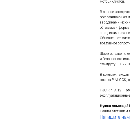
мотоциклистов.
В основе конструк
обеспечивающая ле
аэродинамическим
обтекаемая форма
аэродинамическое 
Обновленная сист
воздушное сопроти
Шлем оснащен съе
и безопасного изв
стандарту ECE22.0
В комплект входя
пленка PINLOCK, 
HJC RPHA 12 — это
эксплуатационные 
Нужна помощь?
Нашли этот шлем 
Напишите нам 