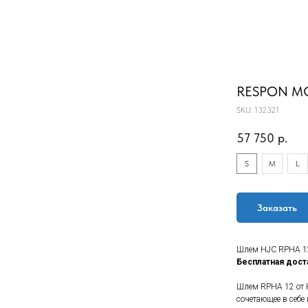
RESPON M
SKU:
132321
57 750
р.
S
M
L
Заказать
Шлем HJC RPHA 1
Бесплатная дост
Шлем RPHA 12 от 
сочетающее в себе