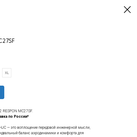
C27SF
XL
2 RESPON MC27SF.
авка по России*
HJC — это воплощение передовой инженерной мысли,
 идеальный баланс аэродинамики и комфорта для