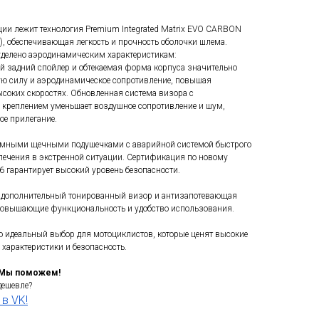
ции лежит технология Premium Integrated Matrix EVO CARBON
, обеспечивающая легкость и прочность оболочки шлема.
уделено аэродинамическим характеристикам:
 задний спойлер и обтекаемая форма корпуса значительно
ю силу и аэродинамическое сопротивление, повышая
ысоких скоростях. Обновленная система визора с
креплением уменьшает воздушное сопротивление и шум,
ое прилегание.
мными щечными подушечками с аварийной системой быстрого
лечения в экстренной ситуации. Сертификация по новому
6 гарантирует высокий уровень безопасности.
т дополнительный тонированный визор и антизапотевающая
повышающие функциональность и удобство использования.
 идеальный выбор для мотоциклистов, которые ценят высокие
характеристики и безопасность.
 Мы поможем!
дешевле?
в VK!