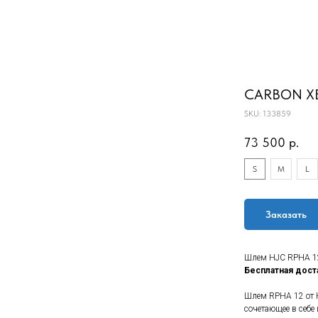
CARBON X
SKU:
133859
73 500
р.
S
M
L
Заказать
Шлем HJC RPHA 
Бесплатная дост
Шлем RPHA 12 от 
сочетающее в себе