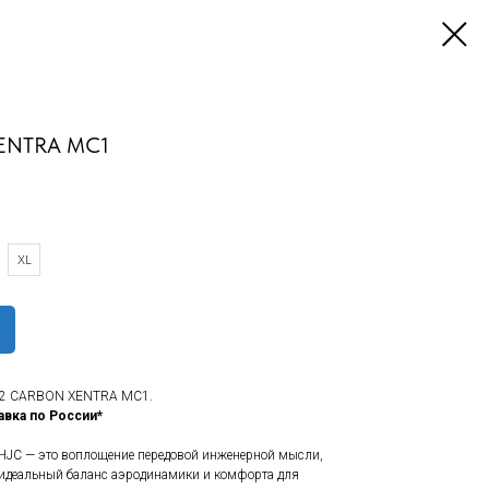
ENTRA MC1
XL
12 CARBON XENTRA MC1.
авка по России*
HJC — это воплощение передовой инженерной мысли,
 идеальный баланс аэродинамики и комфорта для