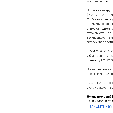
мотоциклистов.
В основе конструк
(PIM EVO CARBON)
Особое внимание 
оптимизированный
снижают подъемну
стабильность на в
двухпозиционным 
обеспечивая плотн
Шлем оснащен съе
и безопасного изв
стандарту ECE22.0
В комплект входя
пленка PINLOCK, 
HJC RPHA 12 — это
эксплуатационные 
Нужна помощь?
Нашли этот шлем 
Напишите нам 