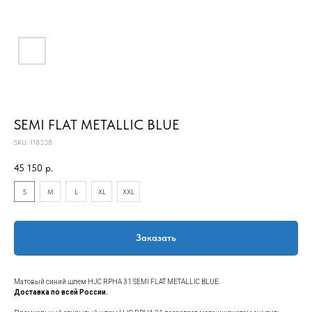
SEMI FLAT METALLIC BLUE
SKU:
118338
45 150
р.
S
M
L
XL
XXL
Заказать
Матовый синий шлем HJC RPHA 31 SEMI FLAT METALLIC BLUE.
Доставка по всей России.