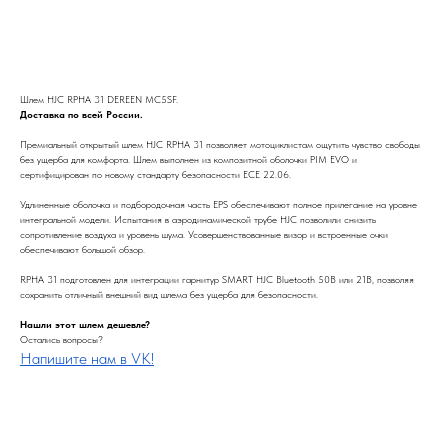
Заказать
Шлем HJC RPHA 31 DEREEN MC5SF.
Доставка по всей России.
Премиальный открытый шлем HJC RPHA 31 позволяет мотоциклистам ощутить чувство свободы
без ущерба для комфорта. Шлем выполнен из композитной оболочки PIM EVO и
сертифицирован по новому стандарту безопасности ECE 22.06.
Удлиненные оболочка и подбородочная часть EPS обеспечивают полное прилегание на уровне
интегральной модели. Испытания в аэродинамической трубе HJC позволили снизить
сопротивление воздуха и уровень шума. Усовершенствованные визор и встроенные очки
обеспечивают большой обзор.
RPHA 31 подготовлен для интеграции гарнитур SMART HJC Bluetooth 50B или 21B, позволяя
сохранить отличный внешний вид шлема без ущерба для безопасности.
Нашли этот шлем дешевле?
Остались вопросы?
Напишите нам в VK!