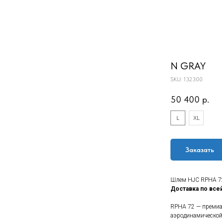
N GRAY
SKU:
132300
50 400
р.
L
XL
Заказать
Шлем HJC RPHA 7
Доставка по все
RPHA 72 — премиа
аэродинамической 