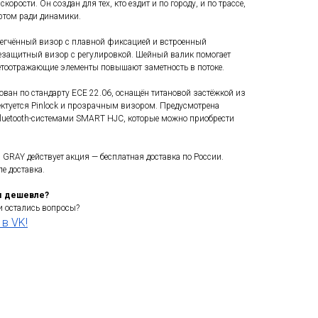
скорости. Он создан для тех, кто ездит и по городу, и по трассе,
ртом ради динамики.
егчённый визор с плавной фиксацией и встроенный
защитный визор с регулировкой. Шейный валик помогает
етоотражающие элементы повышают заметность в потоке.
ан по стандарту ECE 22.06, оснащён титановой застёжкой из
ектуется Pinlock и прозрачным визором. Предусмотрена
luetooth-системами SMART HJC, которые можно приобрести
GRAY действует акция — бесплатная доставка по России.
е доставка.
м дешевле?
 остались вопросы?
в VK!