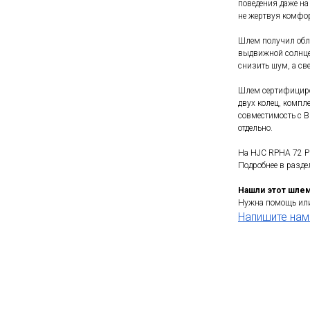
поведения даже на 
не жертвуя комфо
Шлем получил обл
выдвижной солнце
снизить шум, а св
Шлем сертифициров
двух колец, компл
совместимость с B
отдельно.
На HJC RPHA 72 PH
Подробнее в раздел
Нашли этот шле
Нужна помощь или
Напишите нам 