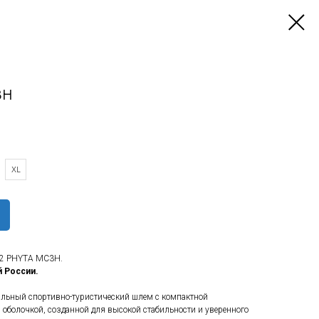
3H
XL
2 PHYTA MC3H.
й России.
льный спортивно-туристический шлем с компактной
оболочкой, созданной для высокой стабильности и уверенного