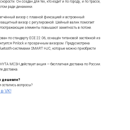
скорости. Он создан для тех, кто ездит и по городу, и по трассе,
ртом ради динамики.
егчённый визор с плавной фиксацией и встроенный
защитный визор с регулировкой. Шейный валик помогает
етоотражающие элементы повышают заметность в потоке.
ан по стандарту ECE 22.06, оснащён титановой застёжкой из
ектуется Pinlock и прозрачным визором. Предусмотрена
luetooth-системами SMART HJC, которые можно приобрести
YTA MC3H действует акция — бесплатная доставка по России.
е доставка.
м дешевле?
 остались вопросы?
в VK!