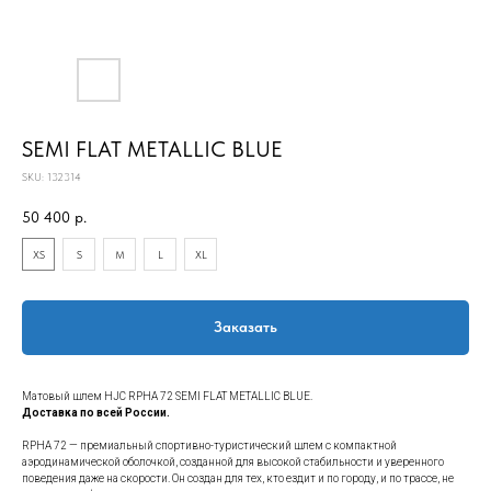
SEMI FLAT METALLIC BLUE
SKU:
132314
50 400
р.
XS
S
M
L
XL
Заказать
Матовый шлем HJC RPHA 72 SEMI FLAT METALLIC BLUE.
Доставка по всей России.
RPHA 72 — премиальный спортивно-туристический шлем с компактной
аэродинамической оболочкой, созданной для высокой стабильности и уверенного
поведения даже на скорости. Он создан для тех, кто ездит и по городу, и по трассе, не