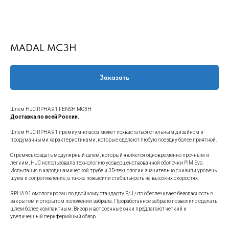
MADAL MC3H
Заказать
Шлем HJC RPHA 91 FENSH MC3H
Доставка по всей России.
Шлем HJC RPHA 91 премиум-класса может похвастаться стильным дизайном и
продуманными характеристиками, которые сделают любую поездку более приятной.
Стремясь создать модулярный шлем, который является одновременно прочным и
легким, HJC использовала технологию усовершенствованной оболочки PIM Evo.
Испытания в аэродинамической трубе и 3D-технологии значительно снизили уровень
шума и сопротивление, а также повысили стабильность на высоких скоростях.
RPHA 91 омологирован по двойному стандарту P/J, что обеспечивает безопасность в
закрытом и открытом положении забрала. Проработанное забрало позволило сделать
шлем более компактным. Визор и встроенные очки предлагают четкий и
увеличенный периферийный обзор.