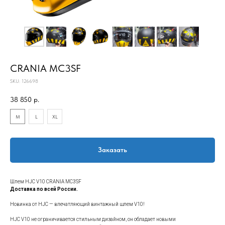
CRANIA MC3SF
SKU:
126698
38 850
р.
M
L
XL
Заказать
Шлем HJC V10 CRANIA MC3SF
Доставка по всей России.
Новинка от HJC — впечатляющий винтажный шлем V10!
HJC V10 не ограничивается стильным дизайном, он обладает новыми