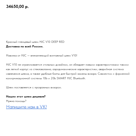
34650,00
р.
Заказать
Красный глянцевый шлем HJC V10 DEEP RED
Доставка по всей России.
Новинка от HJC — впечатляющий винтажный шлем V10!
HJC V10 не ограничивается стильным дизайном, он обладает новыми характеристиками такими
как легкий корпус из стекловолокна, аэродинамические характеристики, аварийная система
извлечения шлема, а также удобные болты для быстрой замены визора. Совместим с фирменной
коммуникационной системы 10b и 20b SMART HJC Bluetooth.
Шлем поставляется с прозрачным визором.
Нашли этот шлем дешевле?
Нужна помощь?
Напишите нам в VK!