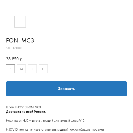
FONI MC3
SKU:
121180
38 850
р.
S
M
L
XL
Заказать
Шлем HJC V10 FONI MC3
Доставка по всей России.
Новинка от HJC — впечатляющий винтажный шлем V10!
HJC V10 не ограничивается стильным дизайном, он обладает новыми