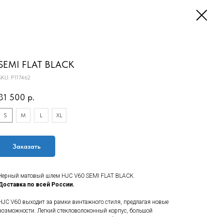
SEMI FLAT BLACK
SKU:
P117462
31 500
р.
S
M
L
XL
Заказать
Черный матовый шлем HJC V60 SEMI FLAT BLACK.
Доставка по всей России.
HJC V60 выходит за рамки винтажного стиля, предлагая новые
возможности. Легкий стекловолоконный корпус, большой