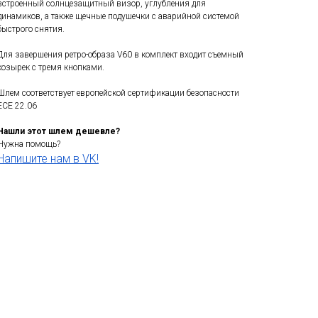
встроенный солнцезащитный визор, углубления для
динамиков, а также щечные подушечки с аварийной системой
быстрого снятия.
Для завершения ретро-образа V60 в комплект входит съемный
козырек с тремя кнопками.
Шлем соответствует европейской сертификации безопасности
ECE 22.06
Нашли этот шлем дешевле?
Нужна помощь?
Напишите нам в VK!