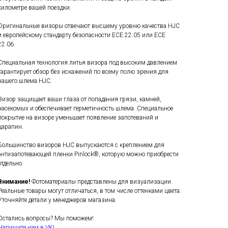
километре вашей поездки.
Оригинальные визоры отвечают высшему уровню качества HJC
и европейскому стандарту безопасности ECE 22.05 или ECE
22.06.
Специальная технология литья визора под высоким давлением
гарантирует обзор без искажений по всему полю зрения для
вашего шлема HJC.
Визор защищает ваши глаза от попадания грязи, камней,
насекомых и обеспечивает герметичность шлема. Специальное
покрытие на визоре уменьшает появление запотеваний и
царапин.
Большинство визоров HJC выпускаются с креплением для
антизапотевающей пленки Pinlock®, которую можно приобрести
отдельно.
Внимание!
Фотоматериалы представлены для визуализации.
Реальные товары могут отличаться, в том числе оттенками цвета.
Уточняйте детали у менеджеров магазина.
Остались вопросы? Мы поможем!
Напишите нам в VK!