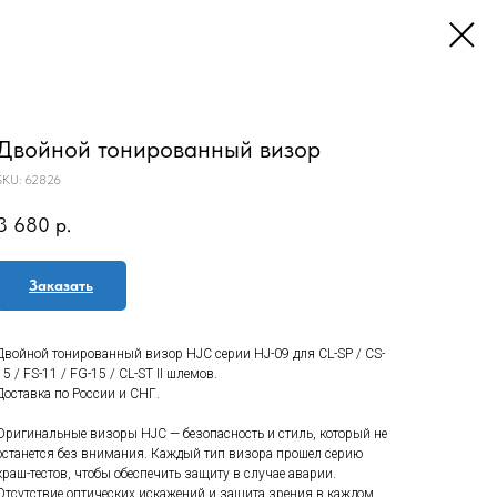
Двойной тонированный визор
SKU:
62826
3 680
р.
Заказать
Двойной тонированный визор HJC серии HJ-09 для CL-SP / CS-
15 / FS-11 / FG-15 / CL-ST II шлемов.
Доставка по России и СНГ.
Оригинальные визоры HJC — безопасность и стиль, который не
останется без внимания. Каждый тип визора прошел серию
краш-тестов, чтобы обеспечить защиту в случае аварии.
Отсутствие оптических искажений и защита зрения в каждом