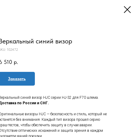
Зеркальный синий визор
SKU:
102472
6 510
р.
Заказать
Зеркальный синий визор HJC серии HJ-32 для F70 шлема.
Доставка по России и СНГ.
Оригинальные визоры HJC — безопасность и стиль, который не
останется без внимания. Каждый тип визора прошел серию
краш-тестов, чтобы обеспечить защиту в случае аварии.
Отсутствие оптических искажений и защита зрения в каждом
километре вашей поездки.