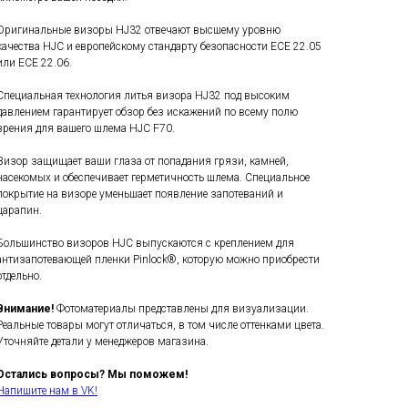
Оригинальные визоры HJ32 отвечают высшему уровню
качества HJC и европейскому стандарту безопасности ECE 22.05
или ECE 22.06.
Специальная технология литья визора HJ32 под высоким
давлением гарантирует обзор без искажений по всему полю
зрения для вашего шлема HJC F70.
Визор защищает ваши глаза от попадания грязи, камней,
насекомых и обеспечивает герметичность шлема. Специальное
покрытие на визоре уменьшает появление запотеваний и
царапин.
Большинство визоров HJC выпускаются с креплением для
антизапотевающей пленки Pinlock®, которую можно приобрести
отдельно.
Внимание!
Фотоматериалы представлены для визуализации.
Реальные товары могут отличаться, в том числе оттенками цвета.
Уточняйте детали у менеджеров магазина.
Остались вопросы? Мы поможем!
Напишите нам в VK!