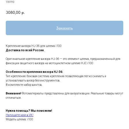
118190
3080,00
р.
Заказать
Крепление визора HJ-36 для шлема i100
Доставка по всей России.
Оригинальное крепление визора HJ-36 — это элемент шлема, предназначенный для
фиксации защитного визора на мотоциклетном шлеме HJC i100
Особенности крепления визора HJ-36:
Тип крепления: боковая система крепления позволяющая легко снимать и
устанавливать визор без инструментов.
В комплекте набор винтов.
Внимание!
Фотоматериалы представлены для визуализации. Реальные товары могут
отличаться.
Нужна помощь? Мы поможем!
Напишите нам в VK!
Модель шлема: i100