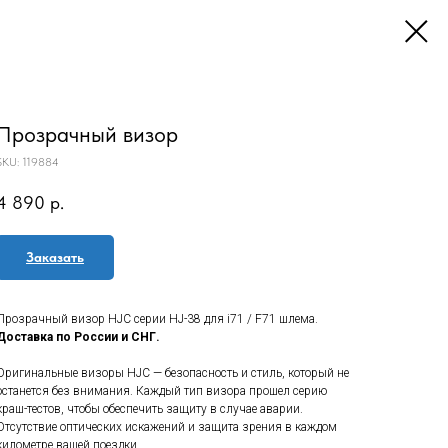
Прозрачный визор
SKU:
119884
4 890
р.
Заказать
Прозрачный визор HJC серии HJ-38 для i71 / F71 шлема.
Доставка по России и СНГ.
Оригинальные визоры HJC — безопасность и стиль, который не
останется без внимания. Каждый тип визора прошел серию
краш-тестов, чтобы обеспечить защиту в случае аварии.
Отсутствие оптических искажений и защита зрения в каждом
километре вашей поездки.