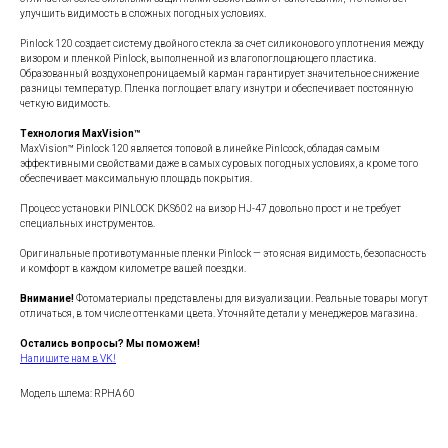
улучшить видимость в сложных погодных условиях.
Pinlock 120 создает систему двойного стекла за счет силиконового уплотнения между
визором и пленкой Pinlock, выполненной из влагопоглощающего пластика.
Образованный воздухонепроницаемый карман гарантирует значительное снижение
разницы температур. Пленка поглощает влагу изнутри и обеспечивает постоянную
четкую видимость.
Технология MaxVision™
MaxVision™ Pinlock 120 является топовой в линейке Pinlcock, обладая самым
эффективными свойствами даже в самых суровых погодных условиях, а кроме того
обеспечивает максимальную площадь покрытия.
Процесс установки PINLOCK DKS602 на визор HJ-47 довольно прост и не требует
специальных инструментов.
Оригинальные противотуманные пленки Pinlock — это ясная видимость, безопасность
и комфорт в каждом километре вашей поездки.
Внимание!
Фотоматериалы представлены для визуализации. Реальные товары могут
отличаться, в том числе оттенками цвета. Уточняйте детали у менеджеров магазина.
Остались вопросы? Мы поможем!
Напишите нам в VK!
Модель шлема: RPHA 60