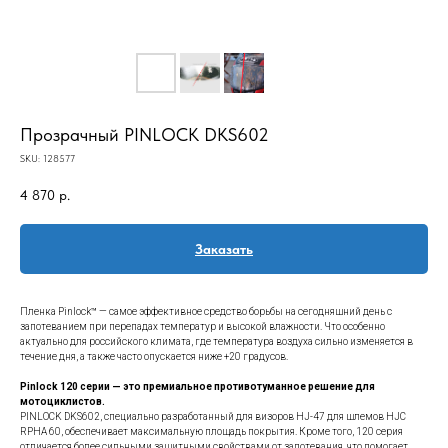
Прозрачный PINLOCK DKS602
SKU:
128577
4 870
р.
Заказать
Пленка Pinlock™ — самое эффективное средство борьбы на сегодняшний день с
запотеванием при перепадах температур и высокой влажности. Что особенно
актуально для российского климата, где температура воздуха сильно изменяется в
течение дня, а также часто опускается ниже +20 градусов.
Pinlock 120 серии — это премиальное противотуманное решение для
мотоциклистов.
PINLOCK DKS602, специально разработанный для визоров HJ-47 для шлемов HJC
RPHA 60, обеспечивает максимальную площадь покрытия. Кроме того, 120 серия
отличается более сильными защитными свойствами от запотевания, что помогает