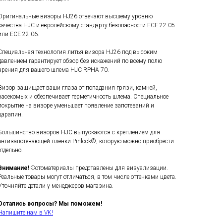
Оригинальные визоры HJ26 отвечают высшему уровню
качества HJC и европейскому стандарту безопасности ECE 22.05
или ECE 22.06.
Специальная технология литья визора HJ26 под высоким
давлением гарантирует обзор без искажений по всему полю
зрения для вашего шлема HJC RPHA 70.
Визор защищает ваши глаза от попадания грязи, камней,
насекомых и обеспечивает герметичность шлема. Специальное
покрытие на визоре уменьшает появление запотеваний и
царапин.
Большинство визоров HJC выпускаются с креплением для
антизапотевающей пленки Pinlock®, которую можно приобрести
отдельно.
Внимание!
Фотоматериалы представлены для визуализации.
Реальные товары могут отличаться, в том числе оттенками цвета.
Уточняйте детали у менеджеров магазина.
Остались вопросы? Мы поможем!
Напишите нам в VK!