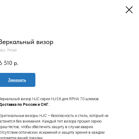
Зеркальный визор
SKU:
79340
6 510
р.
Заказать
Зеркальный визор HJC серии HJ-26 для RPHA 70 шлемов.
Доставка по России и СНГ.
Оригинальные визоры HJC — безопасность и стиль, который не
останется без внимания. Каждый тип визора прошел серию
краш-тестов, чтобы обеспечить защиту в случае аварии.
Отсутствие оптических искажений и защита зрения в каждом
километре вашей поездки.