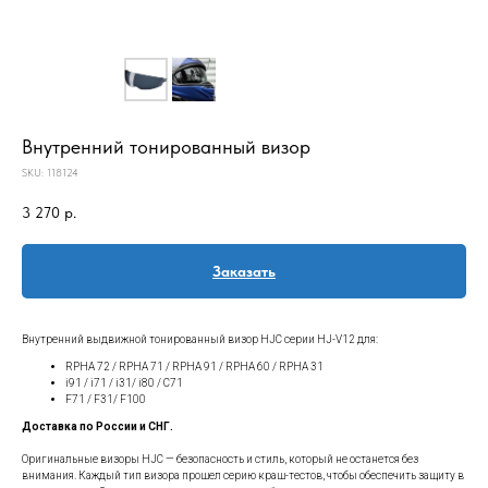
Внутренний тонированный визор
SKU:
118124
3 270
р.
Заказать
Внутренний выдвижной тонированный визор HJC серии HJ-V12 для:
RPHA 72 / RPHA 71 / RPHA 91 / RPHA 60 / RPHA 31
i91 / i71 / i31/ i80 / C71
F71 / F31/ F100
Доставка по России и СНГ.
Оригинальные визоры HJC — безопасность и стиль, который не останется без
внимания. Каждый тип визора прошел серию краш-тестов, чтобы обеспечить защиту в