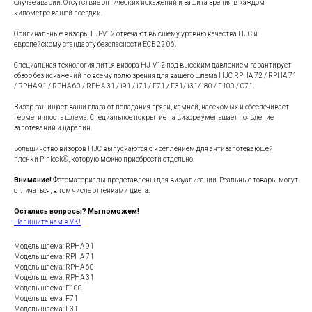
случае аварии. Отсутствие оптических искажений и защита зрения в каждом
километре вашей поездки.
Оригинальные визоры HJ-V12 отвечают высшему уровню качества HJC и
европейскому стандарту безопасности ECE 22.06.
Специальная технология литья визора HJ-V12 под высоким давлением гарантирует
обзор без искажений по всему полю зрения для вашего шлема HJC RPHA 72 / RPHA 71
/ RPHA 91 / RPHA 60 / RPHA 31 / i91 / i71 / F71 / F31/ i31/ i80 / F100 / C71.
Визор защищает ваши глаза от попадания грязи, камней, насекомых и обеспечивает
герметичность шлема. Специальное покрытие на визоре уменьшает появление
запотеваний и царапин.
Большинство визоров HJC выпускаются с креплением для антизапотевающей
пленки Pinlock®, которую можно приобрести отдельно.
Внимание!
Фотоматериалы представлены для визуализации. Реальные товары могут
отличаться, в том числе оттенками цвета.
Остались вопросы? Мы поможем!
Напишите нам в VK!
Модель шлема: RPHA 91
Модель шлема: RPHA 71
Модель шлема: RPHA 60
Модель шлема: RPHA 31
Модель шлема: F100
Модель шлема: F71
Модель шлема: F31