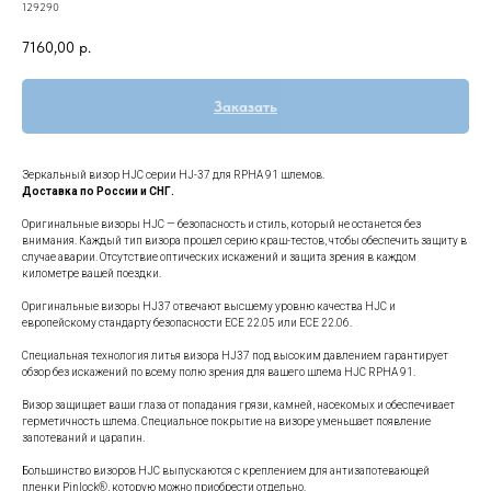
129290
7160,00
р.
Заказать
Зеркальный визор HJC серии HJ-37 для RPHA 91 шлемов.
Доставка по России и СНГ.
Оригинальные визоры HJC — безопасность и стиль, который не останется без
внимания. Каждый тип визора прошел серию краш-тестов, чтобы обеспечить защиту в
случае аварии. Отсутствие оптических искажений и защита зрения в каждом
километре вашей поездки.
Оригинальные визоры HJ37 отвечают высшему уровню качества HJC и
европейскому стандарту безопасности ECE 22.05 или ECE 22.06.
Специальная технология литья визора HJ37 под высоким давлением гарантирует
обзор без искажений по всему полю зрения для вашего шлема HJC RPHA 91.
Визор защищает ваши глаза от попадания грязи, камней, насекомых и обеспечивает
герметичность шлема. Специальное покрытие на визоре уменьшает появление
запотеваний и царапин.
Большинство визоров HJC выпускаются с креплением для антизапотевающей
пленки Pinlock®, которую можно приобрести отдельно.