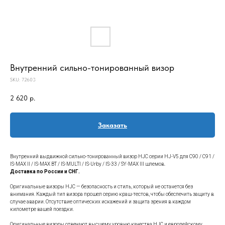
Внутренний сильно-тонированный визор
SKU:
72603
2 620
р.
Заказать
Внутренний выдвижной сильно-тонированный визор HJC серии HJ-V5 для C90 / C91 /
IS-MAX II / IS-MAX BT / IS-MULTI / IS-Urby / IS-33 / SY-MAX III шлемов.
Доставка по России и СНГ.
Оригинальные визоры HJC — безопасность и стиль, который не останется без
внимания. Каждый тип визора прошел серию краш-тестов, чтобы обеспечить защиту в
случае аварии. Отсутствие оптических искажений и защита зрения в каждом
километре вашей поездки.
Оригинальные визоры отвечают высшему уровню качества HJC и европейскому