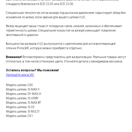
стандарту безопасности ECE 22.05 или ECE 22.06.
Специальная технология литья визора под высоким давлением гарантирует обзор без
искажений по всему полю зрения для вашего шлема HJC.
Визор защищает ваши глаза от попадания грязи, камней, насекомых и обеспечивает
герметичность шлема. Специальное покрытие на визоре уменьшает появление
запотеваний и царапин.
Большинство визоров HJC выпускаются с креплением для антизапотевающей
пленки Pinlock®, которую можно приобрести отдельно.
Внимание!
Фотоматериалы представлены для визуализации. Реальные товары могут
отличаться, в том числе оттенками цвета. Уточняйте детали у менеджеров магазина.
Остались вопросы? Мы поможем!
Напишите нам в VK!
Модель шлема: C90
Модель шлема: IS-MAX II
Модель шлема: SY-MAX III
Модель шлема: IS-URBY
Модель шлема: IS-MAX BT
Модель шлема: IS-33
Модель шлема: IS-MULTI
Модель шлема: C91