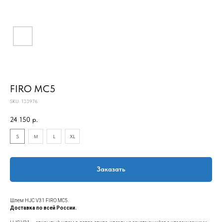
FIRO MC5
SKU:
133976
24 150
р.
S
M
L
XL
Заказать
Шлем HJC V31 FIRO MC5.
Доставка по всей России.