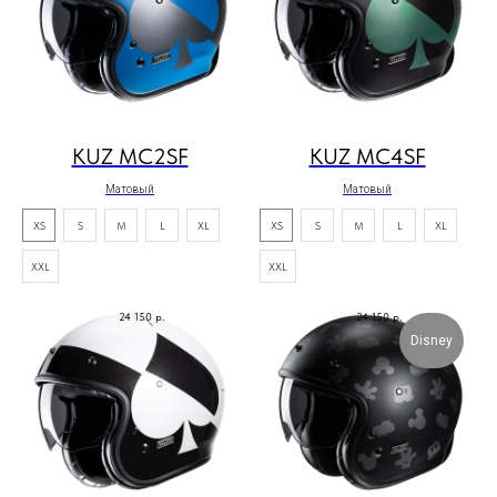
KUZ MC2SF
KUZ MC4SF
Матовый
Матовый
XS
S
M
L
XL
XS
S
M
L
XL
XXL
XXL
24 150
р.
24 150
р.
Disney