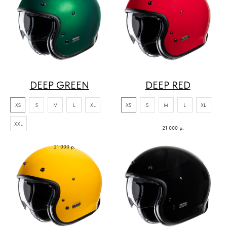
DEEP GREEN
DEEP RED
XS
S
M
L
XL
XS
S
M
L
XL
XXL
21 000
р.
21 000
р.