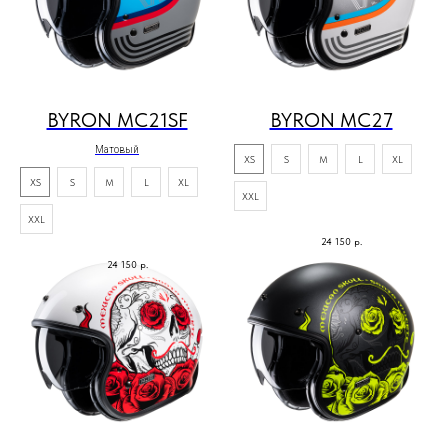
BYRON MC21SF
BYRON MC27
Матовый
XS
S
M
L
XL
XS
S
M
L
XL
XXL
XXL
24 150
р.
24 150
р.