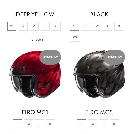
DEEP YELLOW
BLACK
XS
S
M
L
XL
XS
S
M
L
XL
XXL
21 000
р.
21 000
р.
Новинка!
Новинка!
FIRO MC1
FIRO MC5
S
M
L
XL
S
M
L
XL