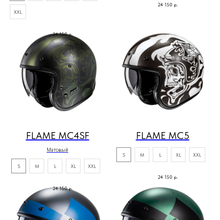
24 150
р.
XXL
24 150
р.
FLAME MC4SF
FLAME MC5
Матовый
S
M
L
XL
XXL
S
M
L
XL
XXL
24 150
р.
24 150
р.