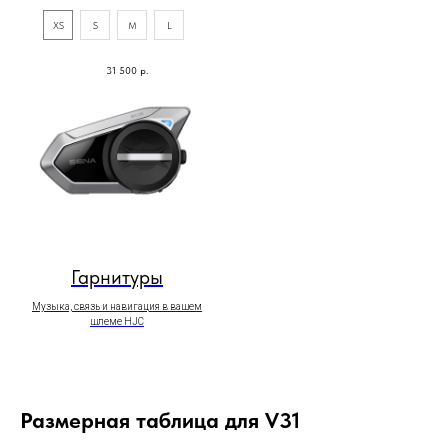
XS
S
M
L
31 500
р.
Гарнитуры
Музыка, связь и навигация в вашем
шлеме HJC
Размерная таблица для V31