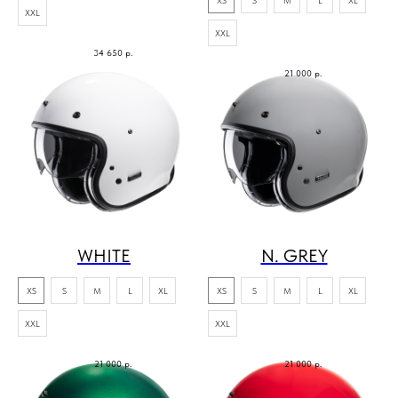
XXL
XXL
34 650
р.
21 000
р.
WHITE
N. GREY
XS
S
M
L
XL
XS
S
M
L
XL
XXL
XXL
21 000
р.
21 000
р.