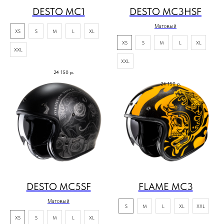
DESTO MC1
DESTO MC3HSF
Матовый
XS
S
M
L
XL
XS
S
M
L
XL
XXL
XXL
24 150
р.
24 150
р.
DESTO MC5SF
FLAME MC3
Матовый
S
M
L
XL
XXL
XS
S
M
L
XL