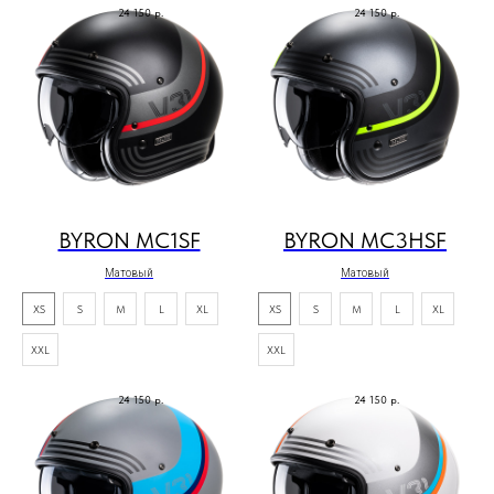
24 150
р.
24 150
р.
BYRON MC1SF
BYRON MC3HSF
Матовый
Матовый
XS
S
M
L
XL
XS
S
M
L
XL
XXL
XXL
24 150
р.
24 150
р.