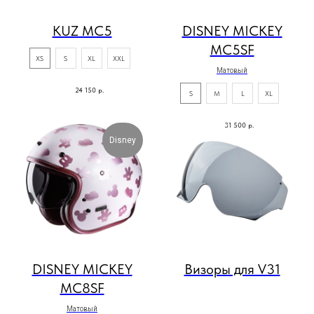
KUZ MC5
DISNEY MICKEY
MC5SF
XS
S
XL
XXL
Матовый
24 150
р.
S
M
L
XL
31 500
р.
Disney
DISNEY MICKEY
Визоры для V31
MC8SF
Матовый