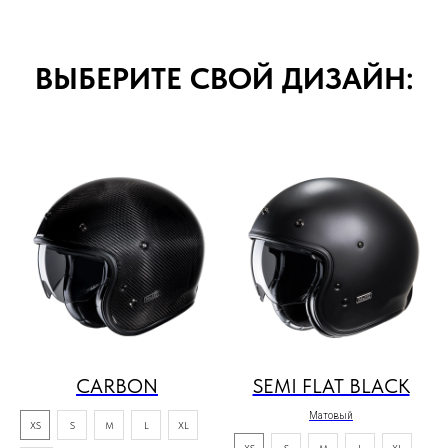
ВЫБЕРИТЕ СВОЙ ДИЗАЙН:
CARBON
SEMI FLAT BLACK
Матовый
XS
S
M
L
XL
XS
S
M
L
XL