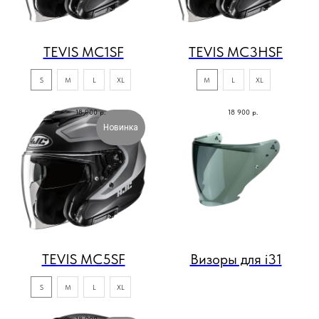
TEVIS MC1SF
TEVIS MC3HSF
S
M
L
XL
M
L
XL
18 900
р.
18 900
р.
Новинка
TEVIS MC5SF
Визоры для i31
S
M
L
XL
18 900
р.