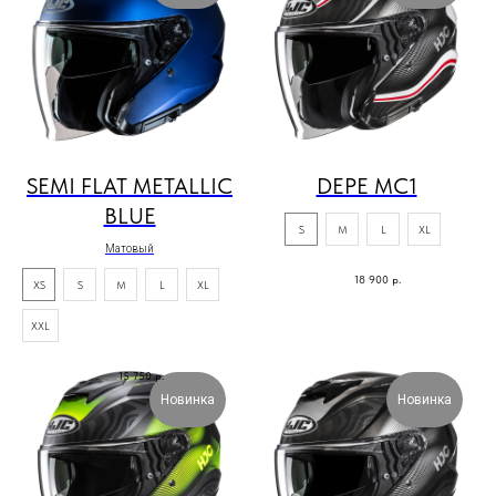
SEMI FLAT METALLIC
DEPE MC1
BLUE
S
M
L
XL
Матовый
18 900
р.
XS
S
M
L
XL
XXL
15 750
р.
Новинка
Новинка