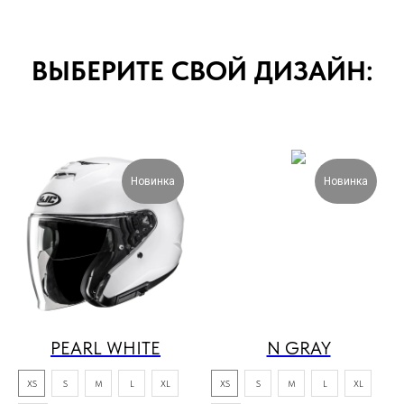
ВЫБЕРИТЕ СВОЙ ДИЗАЙН:
Новинка
Новинка
PEARL WHITE
N GRAY
XS
S
M
L
XL
XS
S
M
L
XL