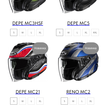
DEPE MC3HSF
DEPE MC5
S
M
L
XL
S
M
L
XL
XXL
18 900
р.
18 900
р.
Новинка
Новинка
DEPE MC21
RENO MC2
S
M
L
XL
S
M
L
XL