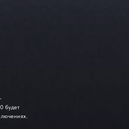
—
0 будет
ключениях.