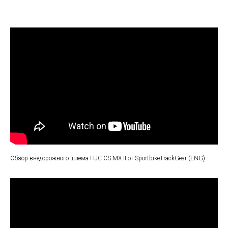
Обзор внедорожного шлема HJC CS-MX II от SportbikeTrackGear (ENG)