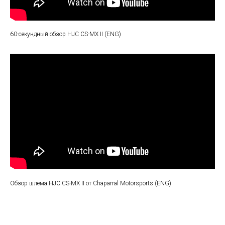
60-секундный обзор HJC CS-MX II (ENG)
Обзор шлема HJC CS-MX II от Chaparral Motorsports (ENG)