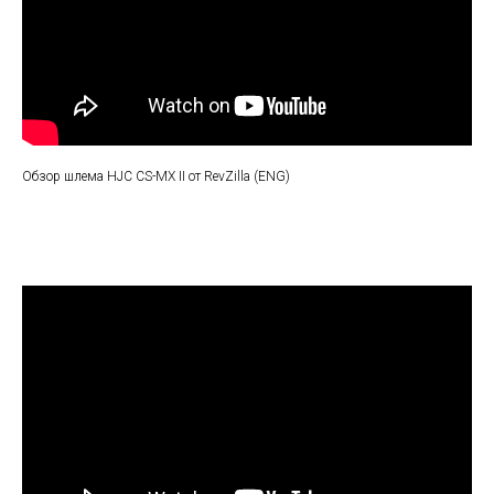
Обзор шлема HJC CS-MX II от RevZilla (ENG)