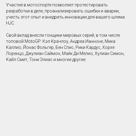
Участие в мотоспорте позволяет протестировать
разработки в деле, проанализировать ошибки и аварии,
учесть этот опыт и внедрить инновации для вашего шлема
HJC.
Свой вклад внесли гонщики мировых серий, в том числе
топовой MotoGP: Кэл Крачлоу, Андреа Ианноне, Мика
Каллио, Йонас Фольгер, Бен Спис, Рики Кардус, Хорхе
Лоренцо, Джулиан Саймон, Майк Ди Мелио, Хулиан Симон,
Кайл Смит, Тони Элиас и многие другие.